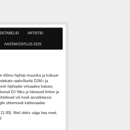
DETABELID
ARTISTID
AASTAKÜSITLUS 2025
le rõõmu hiphop muusika ja kultuuri
ndekate raalivõlurite DJM-i ja
esti hiphopile virtuaalse katuse,
itunud DJ Niko ja härrased Anton ja
itöölised või kooli arvutiklassis
gile ühtemoodi kättesaadav.
21:00). Meil oleks väga hea meel,
!