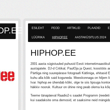
OP.EE
ESILEHT
PEOD
ARTIKLID
PLAADID
E
LÜÜRIKA
HIPHOP.EE
AASTAKÜSITLUS 2024
HIPHOP.EE
2001 aasta sügistuuled puhusid Eesti internetimaastiku
austajatele. DJ-d Critikal, PaulOja ja Quest, koostöös a
Pärtliga ning suurepärase fotograafi Kätliniga, ehitasid E
kuhu alla kõik said koguneda. Meeskonnaga on hiljem li
Ivar. hiphop.ee ühendab kõiki, olge te siis lipsuga kontor
häkkiv nooruk. Kultuur on ühine ning peab olema ka kõi
Teeme tänapäeval Raadio2-s saadet Programm (reedeti 
kui saadaksite oma demosid, et saaksime neid mängida