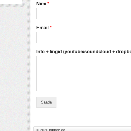
Nimi
*
Email
*
Info + lingid (youtube/soundcloud + dropbo
Saada
© 2020 hiphop.ee