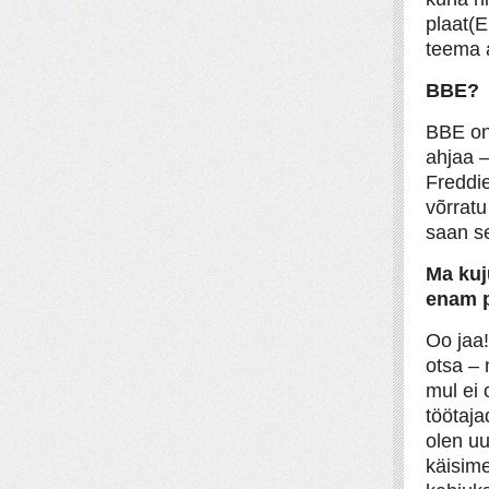
plaat(E
teema 
BBE?
BBE on 
ahjaa 
Freddie
võrratu
saan se
Ma kuj
enam p
Oo jaa!
otsa – 
mul ei 
töötaja
olen uu
käisime