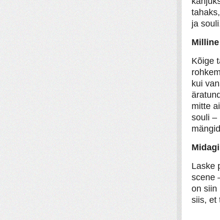
kahjuks
tahaks,
ja souli
Millin
Kõige t
rohkem 
kui van
äratun
mitte a
souli –
mängida
Midagi
Laske p
scene –
on siin
siis, e