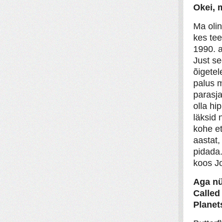
Okei, 
Ma olin
kes tee
1990. a
Just se
õigetel
palus 
parasja
olla hi
läksid 
kohe et
aastat,
pidada
koos J
Aga nü
Called
Planet