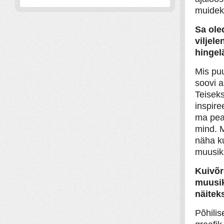
muideks
Sa ole
viljele
hinge
Mis puu
soovi a
Teisek
inspire
ma pea
mind. M
näha ku
muusika
Kuivõr
muusika
näitek
Põhilis