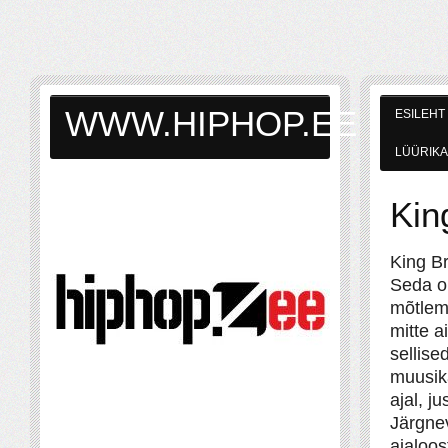
WWW.HIPHOP.EE
ESILEHT
LÜÜRIKA
King
King Br
Seda on
mõtlem
mitte a
sellise
muusika
ajal, j
Järgnev
ajaloos