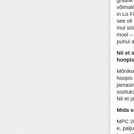
graafik
võimal
in Lo F
see oli
mul sii
moel – 
puhul a
Nii et 
hoopis
Mõnikor
hoopis
jamasin
sootuk
Nii et 
Mida s
MPC 20
e, palj