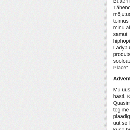
Butterf
Tähenda
mõjutus
toimus 
minu al
samuti 
hiphopi
Ladybu
produts
sooloas
Place” 
Advent
Mu uus 
hästi.
Quasim
tegime
plaadig
uut sel
kuna h