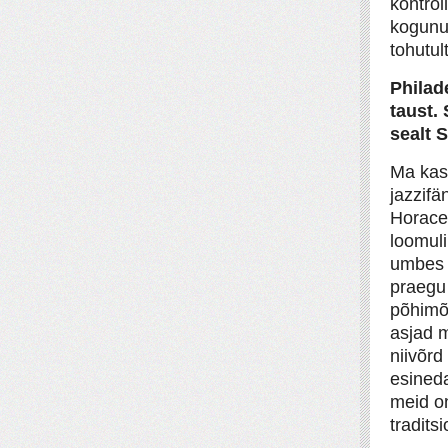
kontrol
kogunu
tohutul
Philad
taust.
sealt 
Ma kasv
jazzifä
Horace 
loomuli
umbes v
praegu 
põhimõt
asjad m
niivõrd
esined
meid o
tradits