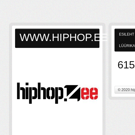
WWW.HIPHOP.EE
ESILEHT
LÜÜRIKA
615
© 2020 hi