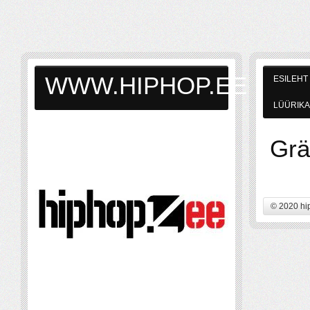
WWW.HIPHOP.EE
ESILEHT
LÜÜRIKA
Grä
© 2020 hi