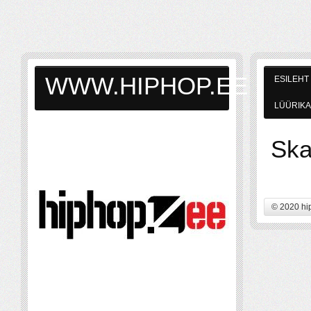
WWW.HIPHOP.EE
ESILEHT
LÜÜRIKA
Sk
© 2020 hi