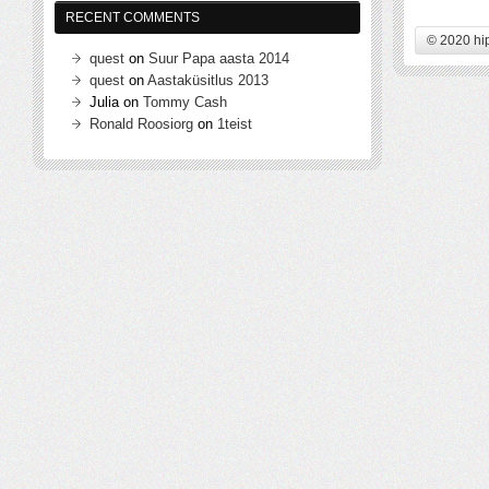
RECENT COMMENTS
© 2020 hi
quest
on
Suur Papa aasta 2014
quest
on
Aastaküsitlus 2013
Julia
on
Tommy Cash
Ronald Roosiorg
on
1teist