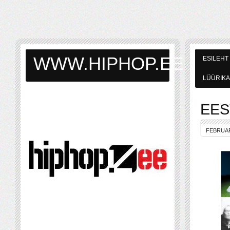
WWW.HIPHOP.EE
ESILEHT
LÜÜRIKA
EES
FEBRUAR