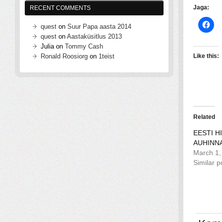
Jaga:
RECENT COMMENTS
quest
on
Suur Papa aasta 2014
quest
on
Aastaküsitlus 2013
Julia
on
Tommy Cash
Ronald Roosiorg
on
1teist
Like this:
Related
EESTI H
AUHINN
March 1,
Similar p