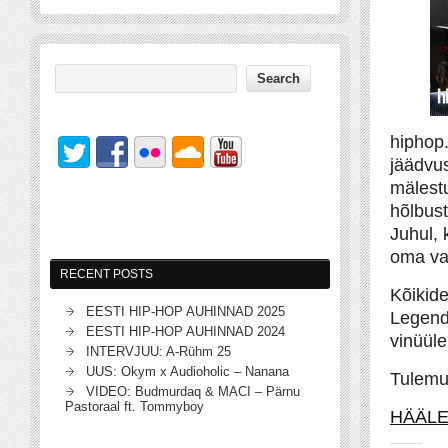
hiphop
jäädvu
mälestu
hõlbus
Juhul, 
oma va
RECENT POSTS
Kõikid
EESTI HIP-HOP AUHINNAD 2025
Legenda
EESTI HIP-HOP AUHINNAD 2024
vinüüle
INTERVJUU: A-Rühm 25
UUS: Okym x Audioholic – Nanana
Tulemu
VIDEO: Budmurdaq & MACI – Pärnu
Pastoraal ft. Tommyboy
HÄÄLE