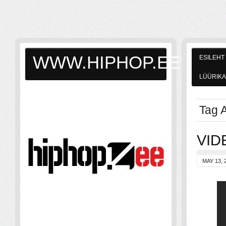
WWW.HIPHOP.EE
ESILEHT
LÜÜRIKA
Tag A
VIDE
MAY 13, 