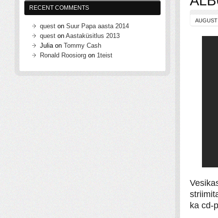
ALB
RECENT COMMENTS
AUGUST 
quest
on
Suur Papa aasta 2014
quest
on
Aastaküsitlus 2013
Julia
on
Tommy Cash
Ronald Roosiorg
on
1teist
Vesika
striimi
ka cd-p