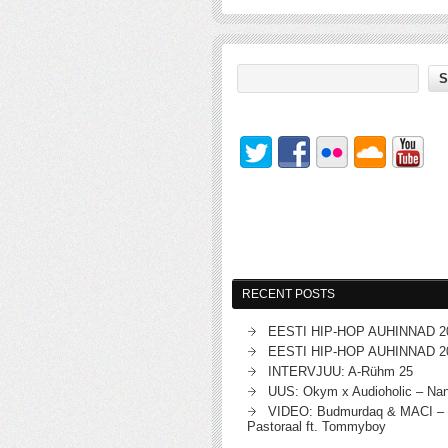
RECENT POSTS
EESTI HIP-HOP AUHINNAD 2
EESTI HIP-HOP AUHINNAD 2
INTERVJUU: A-Rühm 25
UUS: Okym x Audioholic – Na
VIDEO: Budmurdaq & MACI – 
Pastoraal ft. Tommyboy