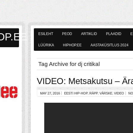
OP.EE
ESILEHT
PEOD
ARTIKLID
PLAADID
E
LÜÜRIKA
HIPHOP.EE
AASTAKÜSITLUS 2024
Tag Archive for dj critikal
VIDEO: Metsakutsu – Ära
MAY 27, 2016
EESTI HIP-HOP
,
RÄPP
,
VÄRSKE
,
VIDEO
NO