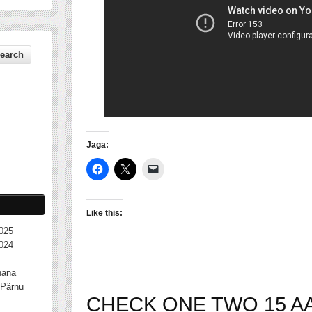
Jaga:
Like this:
025
024
nana
Pärnu
CHECK ONE TWO 15 AA