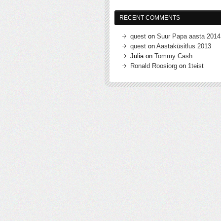
RECENT COMMENTS
quest
on
Suur Papa aasta 2014
quest
on
Aastaküsitlus 2013
Julia
on
Tommy Cash
Ronald Roosiorg
on
1teist