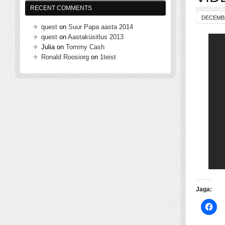
RECENT COMMENTS
DECEMBE
quest
on
Suur Papa aasta 2014
quest
on
Aastaküsitlus 2013
Julia
on
Tommy Cash
Ronald Roosiorg
on
1teist
Jaga: