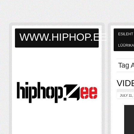
WWW.HIPHOP.EE
ESILEHT
LÜÜRIKA
Tag A
VID
JULY 11,