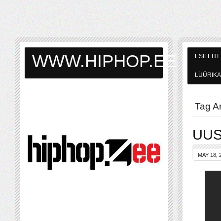
WWW.HIPHOP.EE
ESILEHT
LÜÜRIKA
Tag A
UUS:
MAY 18, 