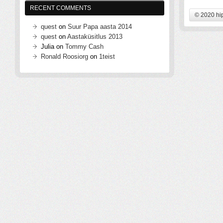
RECENT COMMENTS
© 2020 hi
quest
on
Suur Papa aasta 2014
quest
on
Aastaküsitlus 2013
Julia
on
Tommy Cash
Ronald Roosiorg
on
1teist