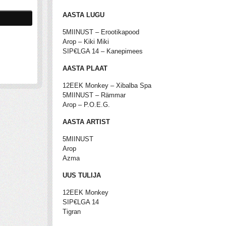
AASTA LUGU
5MIINUST – Erootikapood
Arop – Kiki Miki
SIP€LGA 14 – Kanepimees
AASTA PLAAT
12EEK Monkey – Xibalba Spa
5MIINUST – Rämmar
Arop – P.O.E.G.
AASTA ARTIST
5MIINUST
Arop
Azma
UUS TULIJA
12EEK Monkey
SIP€LGA 14
Tigran