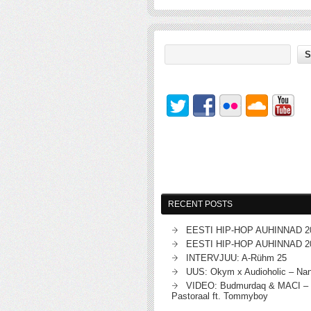
RECENT POSTS
EESTI HIP-HOP AUHINNAD 2
EESTI HIP-HOP AUHINNAD 2
INTERVJUU: A-Rühm 25
UUS: Okym x Audioholic – Na
VIDEO: Budmurdaq & MACI – 
Pastoraal ft. Tommyboy