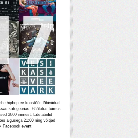
he hiphop.ee koostöös läbiviidud
ksas kategoorias. Hääletus toimus
lised 3800 inimest. Edetabelid
tes algusega 21:00 ning võitjad
->
Facebook event.