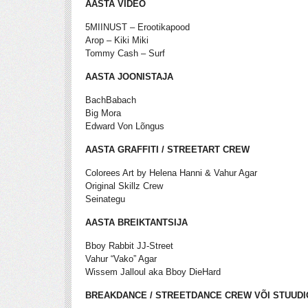
AASTA VIDEO
5MIINUST – Erootikapood
Arop – Kiki Miki
Tommy Cash – Surf
AASTA JOONISTAJA
BachBabach
Big Mora
Edward Von Lõngus
AASTA GRAFFITI / STREETART CREW
Colorees Art by Helena Hanni & Vahur Agar
Original Skillz Crew
Seinategu
AASTA BREIKTANTSIJA
Bboy Rabbit JJ-Street
Vahur “Vako” Agar
Wissem Jalloul aka Bboy DieHard
BREAKDANCE / STREETDANCE CREW VÕI STUUDI