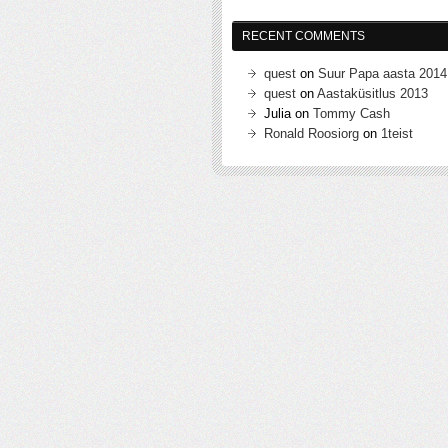
RECENT COMMENTS
quest
on
Suur Papa aasta 2014
quest
on
Aastaküsitlus 2013
Julia
on
Tommy Cash
Ronald Roosiorg
on
1teist