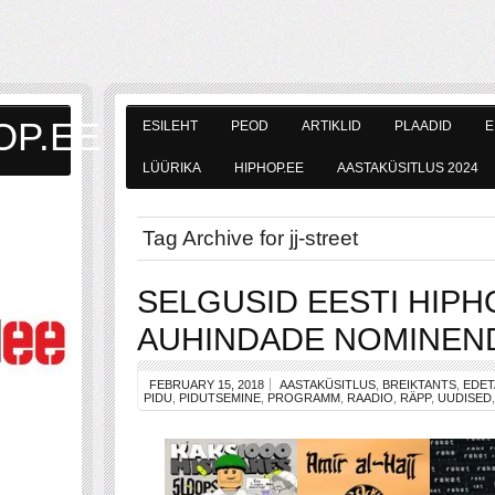
OP.EE
ESILEHT
PEOD
ARTIKLID
PLAADID
E
LÜÜRIKA
HIPHOP.EE
AASTAKÜSITLUS 2024
Tag Archive for jj-street
SELGUSID EESTI HIPH
AUHINDADE NOMINEN
FEBRUARY 15, 2018
AASTAKÜSITLUS
,
BREIKTANTS
,
EDET
PIDU
,
PIDUTSEMINE
,
PROGRAMM
,
RAADIO
,
RÄPP
,
UUDISED