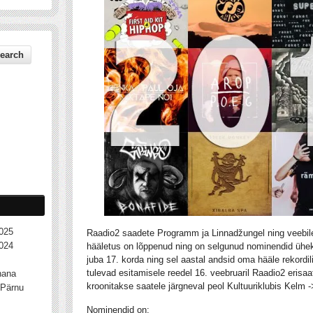
025
Raadio2 saadete Programm ja Linnadžungel ning veebile
024
hääletus on lõppenud ning on selgunud nominendid ühe
juba 17. korda ning sel aastal andsid oma hääle rekordi
tulevad esitamisele reedel 16. veebruaril Raadio2 erisaa
nana
kroonitakse saatele järgneval peol Kultuuriklubis Kelm 
Pärnu
Nominendid on: