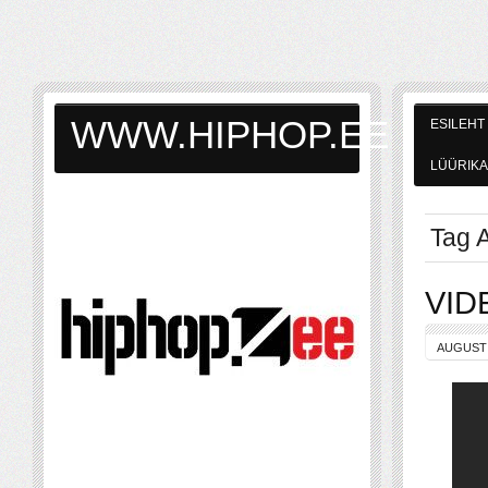
WWW.HIPHOP.EE
ESILEHT
LÜÜRIKA
Tag A
VID
AUGUST 