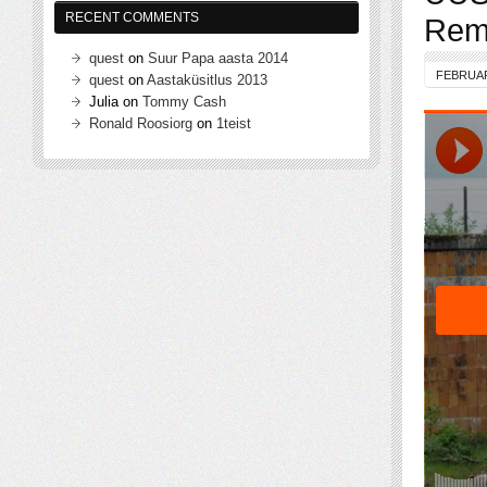
RECENT COMMENTS
Rem
quest
on
Suur Papa aasta 2014
FEBRUAR
quest
on
Aastaküsitlus 2013
Julia
on
Tommy Cash
Ronald Roosiorg
on
1teist