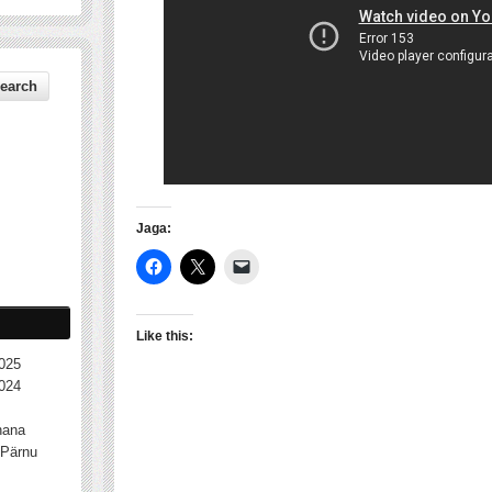
Jaga:
Like this:
025
024
nana
Pärnu