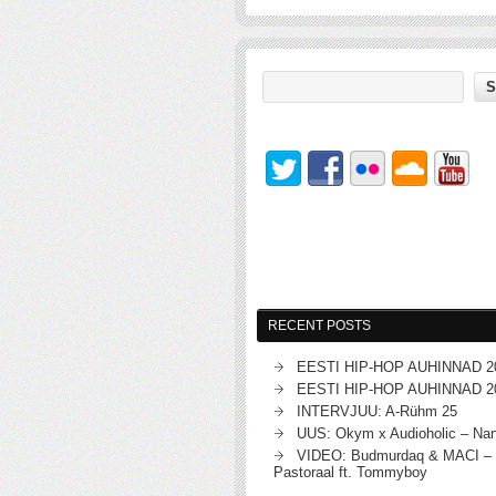
RECENT POSTS
EESTI HIP-HOP AUHINNAD 2
EESTI HIP-HOP AUHINNAD 2
INTERVJUU: A-Rühm 25
UUS: Okym x Audioholic – Na
VIDEO: Budmurdaq & MACI – 
Pastoraal ft. Tommyboy