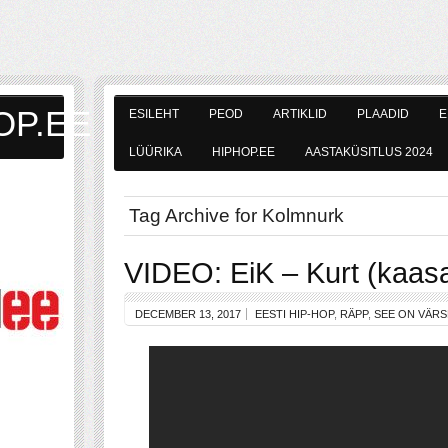
OP.EE
ESILEHT
PEOD
ARTIKLID
PLAADID
E
LÜÜRIKA
HIPHOP.EE
AASTAKÜSITLUS 2024
Tag Archive for Kolmnurk
VIDEO: EiK – Kurt (kaasa
DECEMBER 13, 2017
EESTI HIP-HOP
,
RÄPP
,
SEE ON VÄRS