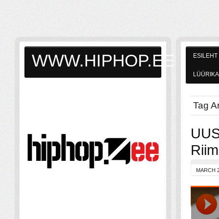
WWW.HIPHOP.EE
ESILEHT
LÜÜRIKA
Tag Ar
UUS:
Riim
MARCH 2