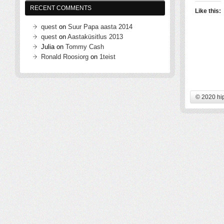
RECENT COMMENTS
Like this:
quest
on
Suur Papa aasta 2014
quest
on
Aastaküsitlus 2013
Julia
on
Tommy Cash
Ronald Roosiorg
on
1teist
© 2020 hi