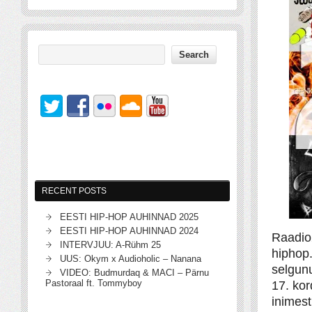
RECENT POSTS
EESTI HIP-HOP AUHINNAD 2025
EESTI HIP-HOP AUHINNAD 2024
Raadio
INTERVJUU: A-Rühm 25
hiphop.
UUS: Okym x Audioholic – Nanana
selgun
VIDEO: Budmurdaq & MACI – Pärnu
Pastoraal ft. Tommyboy
17. kor
inimest