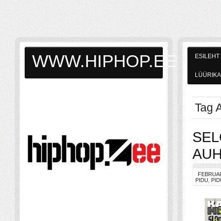
WWW.HIPHOP.EE
ESILEHT
LÜÜRIKA
Tag A
SEL
AUH
FEBRUAR
PIDU
,
PI