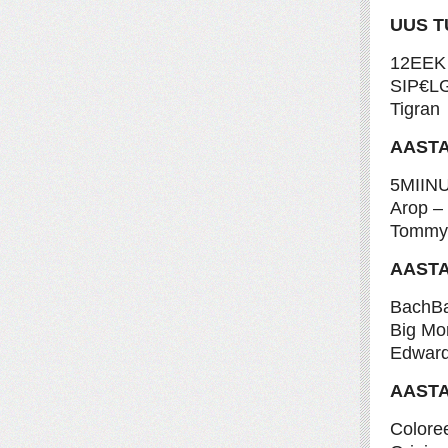
UUS T
12EEK
SIP€L
Tigran
AASTA
5MIINU
Arop – 
Tommy 
AASTA
BachB
Big Mo
Edward
AASTA
Colore