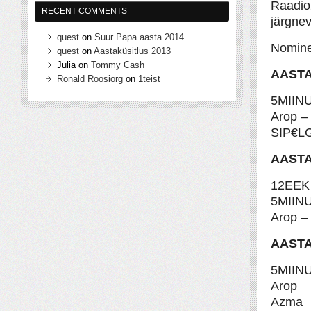
Raadio2
RECENT COMMENTS
järgnev
quest
on
Suur Papa aasta 2014
Nomine
quest
on
Aastaküsitlus 2013
Julia
on
Tommy Cash
AASTA
Ronald Roosiorg
on
1teist
5MIINU
Arop – 
SIP€LG
AASTA
12EEK 
5MIIN
Arop –
AASTA
5MIIN
Arop
Azma