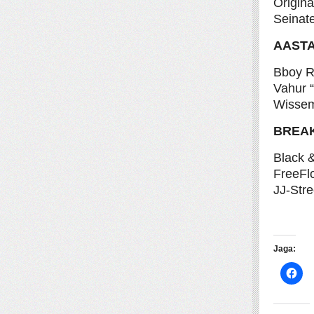
Origina
Seinat
AASTA
Bboy R
Vahur 
Wissem
BREAK
Black 
FreeFl
JJ-Stre
Jaga: