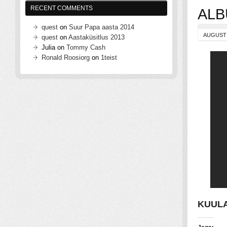
RECENT COMMENTS
ALB
quest
on
Suur Papa aasta 2014
AUGUST 
quest
on
Aastaküsitlus 2013
Julia
on
Tommy Cash
Ronald Roosiorg
on
1teist
KUULA