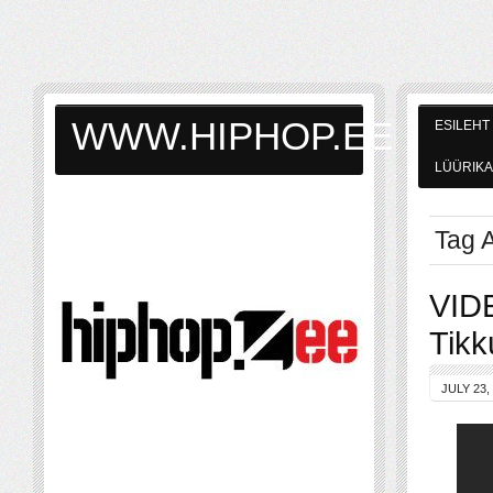
WWW.HIPHOP.EE
ESILEHT
LÜÜRIKA
Tag A
VID
Tikk
JULY 23,