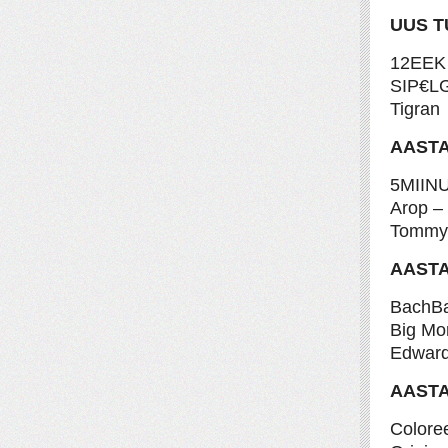
UUS T
12EEK
SIP€L
Tigran
AASTA
5MIINU
Arop – 
Tommy 
AASTA
BachB
Big Mo
Edward
AASTA
Colore