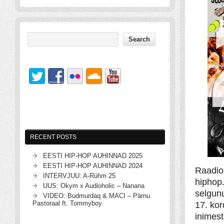
RECENT POSTS
EESTI HIP-HOP AUHINNAD 2025
EESTI HIP-HOP AUHINNAD 2024
Raadio
INTERVJUU: A-Rühm 25
hiphop.
UUS: Okym x Audioholic – Nanana
selgun
VIDEO: Budmurdaq & MACI – Pärnu
Pastoraal ft. Tommyboy
17. kor
inimest