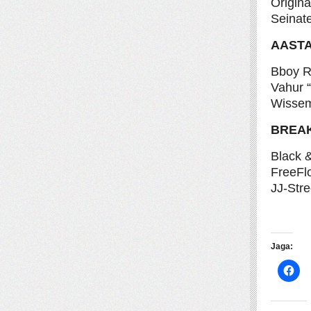
Origina
Seinat
AASTA
Bboy R
Vahur 
Wissem
BREAK
Black 
FreeFl
JJ-Stre
Jaga: