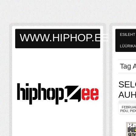
WWW.HIPHOP.EE
ESILEHT
LÜÜRIKA
Tag A
SEL
AUH
FEBRUAR
PIDU
,
PI