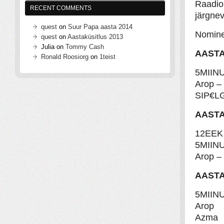
Raadio2
RECENT COMMENTS
järgnev
quest
on
Suur Papa aasta 2014
Nomine
quest
on
Aastaküsitlus 2013
Julia
on
Tommy Cash
AASTA
Ronald Roosiorg
on
1teist
5MIINU
Arop – 
SIP€LG
AASTA
12EEK 
5MIIN
Arop –
AASTA
5MIIN
Arop
Azma