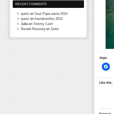
RECENT COMMENTS
quest
on
Suur Papa aasta 2014
quest
on
Aastaküsitlus 2013
Julia
on
Tommy Cash
Ronald Roosiorg
on
1teist
Jaga:
Like this:
Related