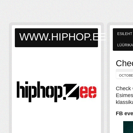
WWW.HIPHOP.EE
ESILEHT
LÜÜRIKA
Chec
OCTOBER
Check O
Esimese
klassik
FB eve