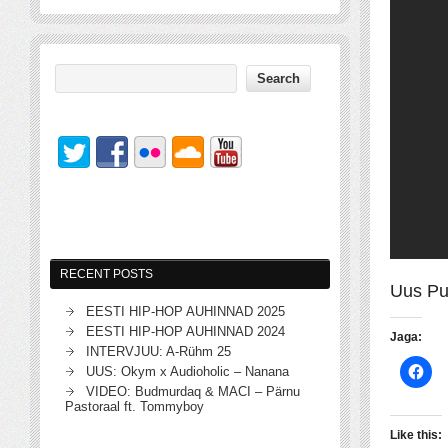
RECENT POSTS
Uus Pum
EESTI HIP-HOP AUHINNAD 2025
EESTI HIP-HOP AUHINNAD 2024
Jaga:
INTERVJUU: A-Rühm 25
UUS: Okym x Audioholic – Nanana
VIDEO: Budmurdaq & MACI – Pärnu
Pastoraal ft. Tommyboy
Like this: