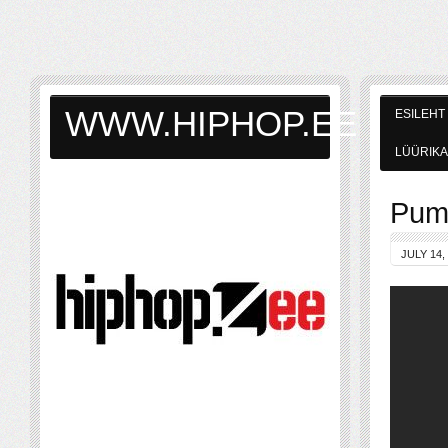
WWW.HIPHOP.EE
ESILEHT
LÜÜRIKA
Pump
JULY 14,