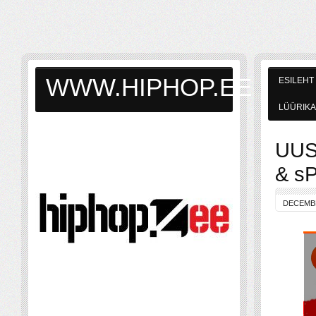
WWW.HIPHOP.EE
ESILEHT
LÜÜRIKA
UUS:
& s
DECEMBE