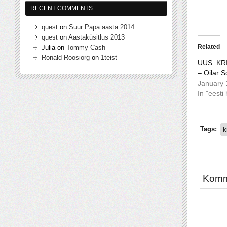
RECENT COMMENTS
quest
on
Suur Papa aasta 2014
quest
on
Aastaküsitlus 2013
Related
Julia
on
Tommy Cash
Ronald Roosiorg
on
1teist
UUS: KR
– Oilar 
January 
In "eesti
Tags:
k
Komm