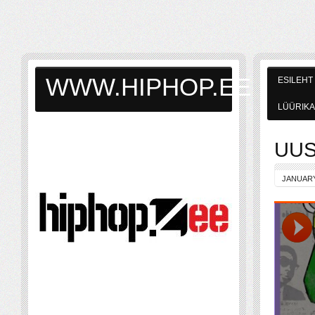
WWW.HIPHOP.EE
ESILEHT
LÜÜRIKA
UUS
JANUARY