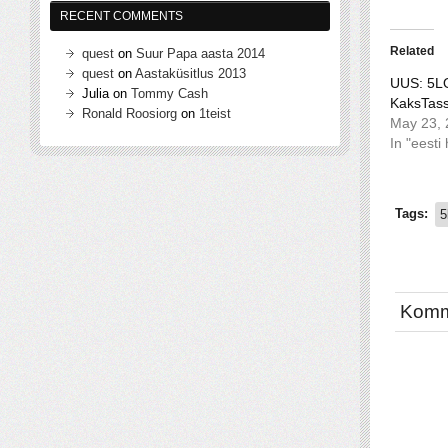
RECENT COMMENTS
Related
quest
on
Suur Papa aasta 2014
quest
on
Aastaküsitlus 2013
UUS: 5L
Julia
on
Tommy Cash
KaksTass
Ronald Roosiorg
on
1teist
May 23, 
In "eesti
Tags:
5
Komm