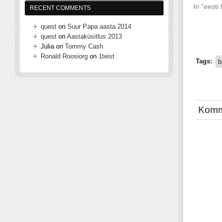
In "eesti
RECENT COMMENTS
quest
on
Suur Papa aasta 2014
quest
on
Aastaküsitlus 2013
Julia
on
Tommy Cash
Ronald Roosiorg
on
1teist
Tags:
b
Komm