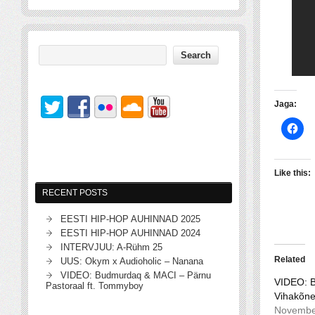
Jaga:
Like this:
RECENT POSTS
EESTI HIP-HOP AUHINNAD 2025
EESTI HIP-HOP AUHINNAD 2024
INTERVJUU: A-Rühm 25
Related
UUS: Okym x Audioholic – Nanana
VIDEO: Budmurdaq & MACI – Pärnu
VIDEO: B
Pastoraal ft. Tommyboy
Vihakõn
Novembe