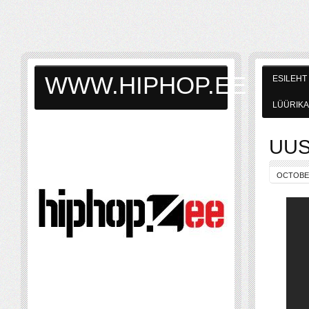
WWW.HIPHOP.EE
ESILEHT
LÜÜRIKA
UUS:
OCTOBER