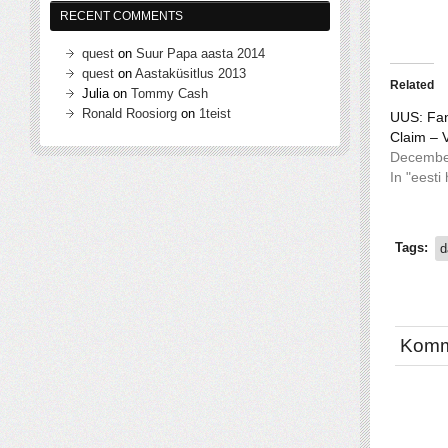
RECENT COMMENTS
quest
on
Suur Papa aasta 2014
quest
on
Aastaküsitlus 2013
Related
Julia
on
Tommy Cash
Ronald Roosiorg
on
1teist
UUS: Fan
Claim – V
Decembe
In "eesti
Tags:
d
Komm