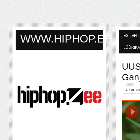
WWW.HIPHOP.EE
ESILEHT
LÜÜRIKA
UUS:
Ganj
APRIL 20