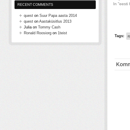
In "eesti
RECENT COMMENTS
quest
on
Suur Papa aasta 2014
quest
on
Aastaküsitlus 2013
Julia
on
Tommy Cash
Ronald Roosiorg
on
1teist
Tags:
r
Komm