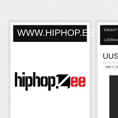
WWW.HIPHOP.EE
ESILEHT
LÜÜRIKA
UUS:
MAY 5, 2