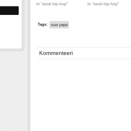
In "eesti hip-hop"
In "eesti hip-hop"
Tags:
suur papa
Kommenteeri