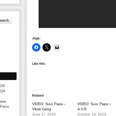
Jaga:
Like this:
025
024
Related
nana
VIDEO: Suur Papa –
VIDEO: Suur Papa –
Pärnu
Vikati Gäng
A.V.R.
June 17, 2019
October 19, 2014