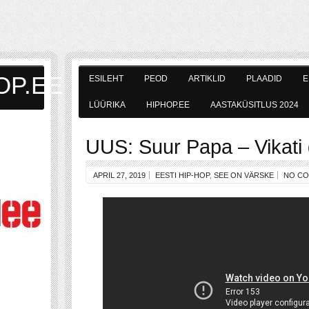
OP.EE
ESILEHT
PEOD
ARTIKLID
PLAADID
E
LÜÜRIKA
HIPHOP.EE
AASTAKÜSITLUS 2024
UUS: Suur Papa – Vikati
APRIL 27, 2019
EESTI HIP-HOP
,
SEE ON VÄRSKE
NO C