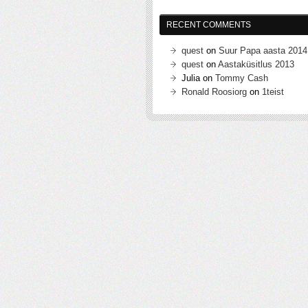
RECENT COMMENTS
quest
on
Suur Papa aasta 2014
quest
on
Aastaküsitlus 2013
Julia
on
Tommy Cash
Ronald Roosiorg
on
1teist