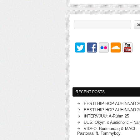
RECENT POSTS
EESTI HIP-HOP AUHINNAD 2
EESTI HIP-HOP AUHINNAD 2
INTERVJUU: A-Rühm 25
UUS: Okym x Audioholic – Na
VIDEO: Budmurdaq & MACI – 
Pastoraal ft. Tommyboy