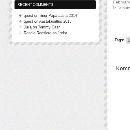
February
RECENT COMMENTS
In "albu
quest
on
Suur Papa aasta 2014
quest
on
Aastaküsitlus 2013
Julia
on
Tommy Cash
Ronald Roosiorg
on
1teist
Tags:
1
Komm