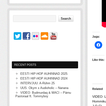
Jaga:
Like this:
RECENT POSTS
EESTI HIP-HOP AUHINNAD 2025
EESTI HIP-HOP AUHINNAD 2024
INTERVJUU: A-Rühm 25
UUS: Okym x Audioholic – Nanana
Related
VIDEO: Budmurdaq & MACI – Pärnu
Pastoraal ft. Tommyboy
VIDEO: 
Hommiku
J.O.C)