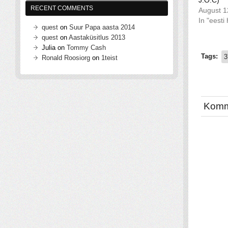
RECENT COMMENTS
August 1
In "eesti
quest
on
Suur Papa aasta 2014
quest
on
Aastaküsitlus 2013
Julia
on
Tommy Cash
Tags:
3
Ronald Roosiorg
on
1teist
Komm