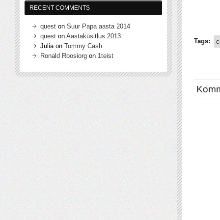
RECENT COMMENTS
quest
on
Suur Papa aasta 2014
quest
on
Aastaküsitlus 2013
Tags:
c
Julia
on
Tommy Cash
Ronald Roosiorg
on
1teist
Komm