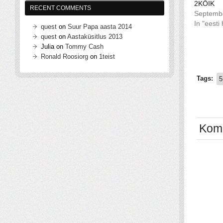
2KÕIK
RECENT COMMENTS
Septembe
In "eesti
quest
on
Suur Papa aasta 2014
quest
on
Aastaküsitlus 2013
Julia
on
Tommy Cash
Ronald Roosiorg
on
1teist
Tags:
5
Kom