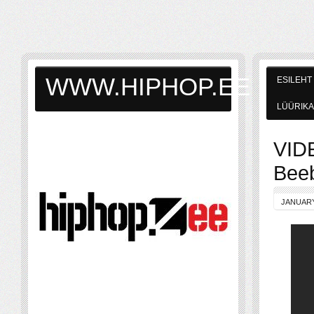
WWW.HIPHOP.EE
ESILEHT
LÜÜRIKA
VIDE
Beeb
JANUARY