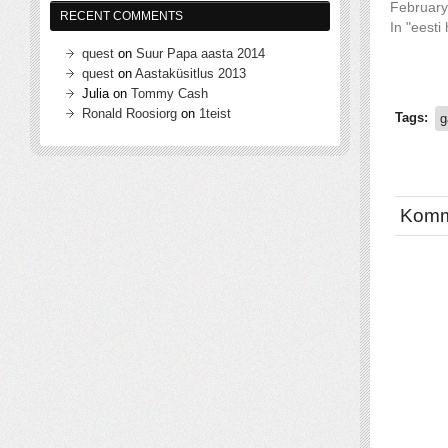
February
RECENT COMMENTS
In "eesti
quest
on
Suur Papa aasta 2014
quest
on
Aastaküsitlus 2013
Julia
on
Tommy Cash
Ronald Roosiorg
on
1teist
Tags:
g
Komm