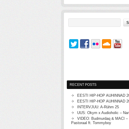
RECENT POSTS
EESTI HIP-HOP AUHINNAD 2
EESTI HIP-HOP AUHINNAD 2
INTERVJUU: A-Rühm 25
UUS: Okym x Audioholic – Na
VIDEO: Budmurdaq & MACI – 
Pastoraal ft. Tommyboy