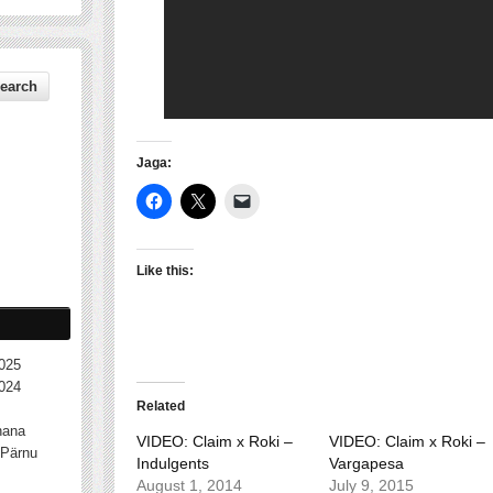
Jaga:
Like this:
025
024
Related
nana
VIDEO: Claim x Roki –
VIDEO: Claim x Roki –
Pärnu
Indulgents
Vargapesa
August 1, 2014
July 9, 2015