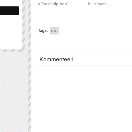
In "eesti hip-hop"
In "album"
Tags:
roki
Kommenteeri