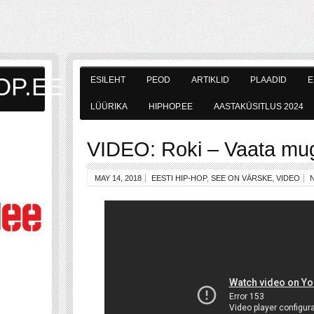
OP.EE
ESILEHT
PEOD
ARTIKLID
PLAADID
E
LÜÜRIKA
HIPHOP.EE
AASTAKÜSITLUS 2024
VIDEO: Roki – Vaata mug
MAY 14, 2018
EESTI HIP-HOP
,
SEE ON VÄRSKE
,
VIDEO