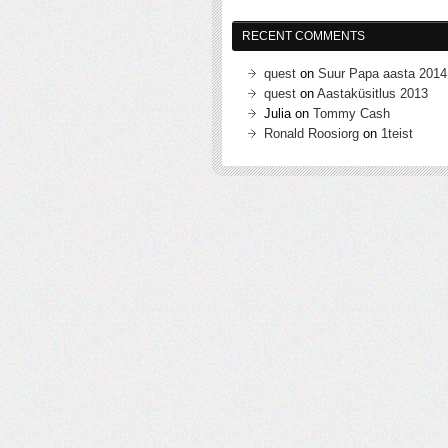
RECENT COMMENTS
quest
on
Suur Papa aasta 2014
quest
on
Aastaküsitlus 2013
Julia
on
Tommy Cash
Ronald Roosiorg
on
1teist