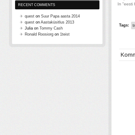
In "eesti
RECENT COMMENTS
quest
on
Suur Papa aasta 2014
quest
on
Aastaküsitlus 2013
Tags:
t
Julia
on
Tommy Cash
Ronald Roosiorg
on
1teist
Komm