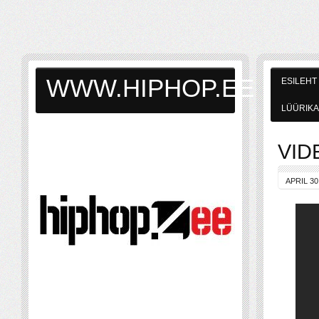
WWW.HIPHOP.EE
ESILEHT
LÜÜRIKA
VIDE
APRIL 30