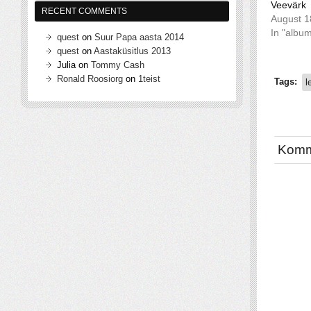
Veevärk
RECENT COMMENTS
August 1
In "albu
quest
on
Suur Papa aasta 2014
quest
on
Aastaküsitlus 2013
Julia
on
Tommy Cash
Ronald Roosiorg
on
1teist
Tags:
l
Komm