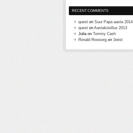
RECENT COMMENTS
quest
on
Suur Papa aasta 2014
quest
on
Aastaküsitlus 2013
Julia
on
Tommy Cash
Ronald Roosiorg
on
1teist