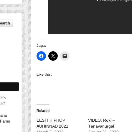
Jaga:
Like this:
025
024
Related
nana
EESTI HIPHOP
VIDEO: Roki –
Pärnu
AUHINNAD 2021
Tänavanurgal
March 5, 2022
August 21, 2020