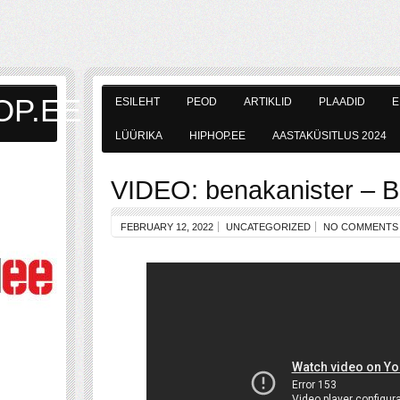
OP.EE
ESILEHT
PEOD
ARTIKLID
PLAADID
E
LÜÜRIKA
HIPHOP.EE
AASTAKÜSITLUS 2024
VIDEO: benakanister – B
FEBRUARY 12, 2022
UNCATEGORIZED
NO COMMENTS