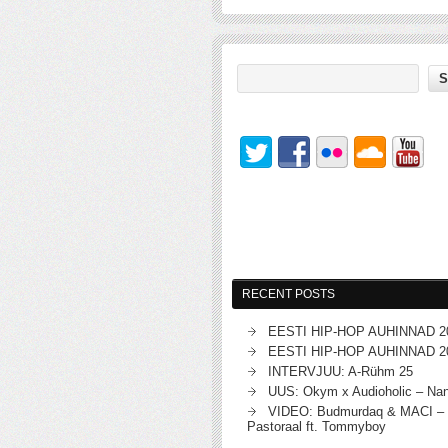
RECENT POSTS
EESTI HIP-HOP AUHINNAD 2
EESTI HIP-HOP AUHINNAD 2
INTERVJUU: A-Rühm 25
UUS: Okym x Audioholic – Na
VIDEO: Budmurdaq & MACI – 
Pastoraal ft. Tommyboy