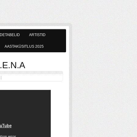
DETABELID
ARTISTID
AASTAKÜSITLUS 2025
.E.N.A