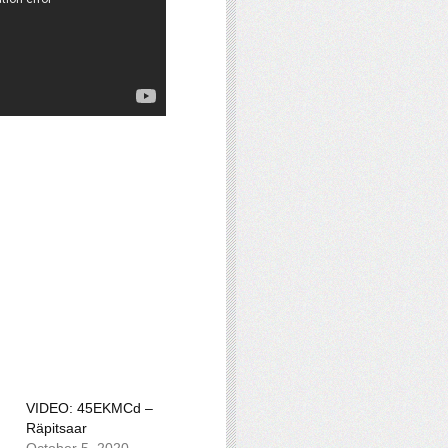
VIDEO: 45EKMCd –
Räpitsaar
October 5, 2020