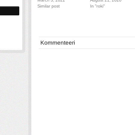
Similar post
In "roki"
Kommenteeri