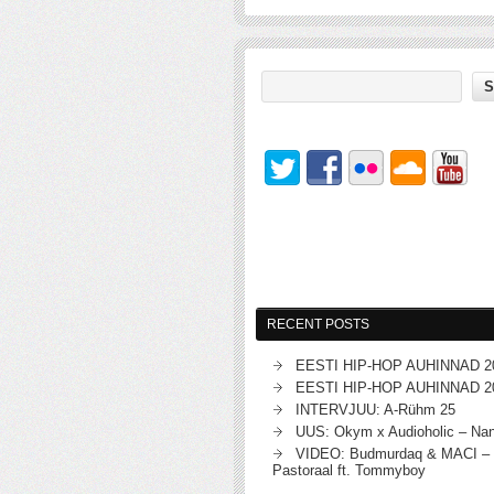
RECENT POSTS
EESTI HIP-HOP AUHINNAD 2
EESTI HIP-HOP AUHINNAD 2
INTERVJUU: A-Rühm 25
UUS: Okym x Audioholic – Na
VIDEO: Budmurdaq & MACI – 
Pastoraal ft. Tommyboy