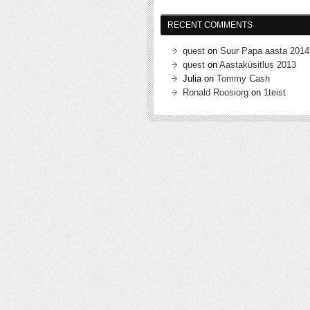
RECENT COMMENTS
quest
on
Suur Papa aasta 2014
quest
on
Aastaküsitlus 2013
Julia
on
Tommy Cash
Ronald Roosiorg
on
1teist