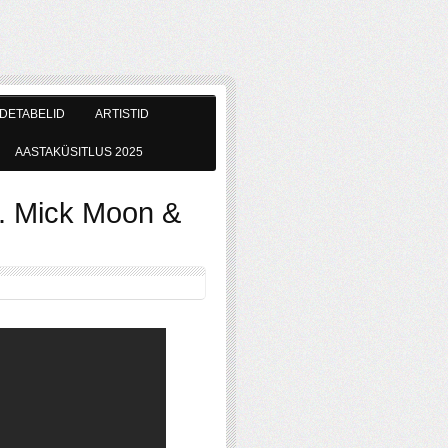
DETABELID
ARTISTID
AASTAKÜSITLUS 2025
. Mick Moon &