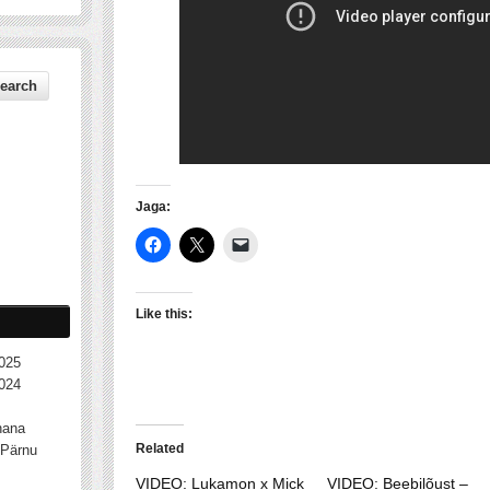
Jaga:
Like this:
025
024
nana
Related
Pärnu
VIDEO: Lukamon x Mick
VIDEO: Beebilõust –