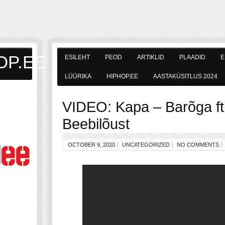
OP.EE
ESILEHT
PEOD
ARTIKLID
PLAADID
E
LÜÜRIKA
HIPHOP.EE
AASTAKÜSITLUS 2024
VIDEO: Kapa – Barõga ft
Beebilõust
OCTOBER 9, 2020
UNCATEGORIZED
NO COMMENTS