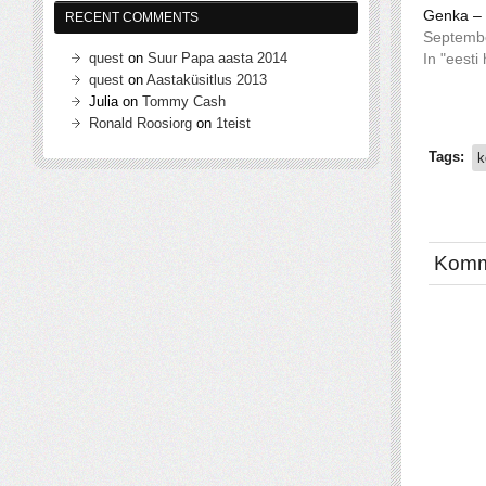
Genka – 
RECENT COMMENTS
Septembe
In "eesti
quest
on
Suur Papa aasta 2014
quest
on
Aastaküsitlus 2013
Julia
on
Tommy Cash
Ronald Roosiorg
on
1teist
Tags:
k
Komm