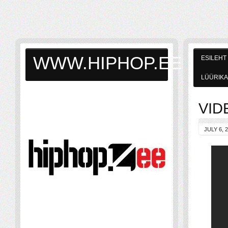
WWW.HIPHOP.EE
ESILEHT
LÜÜRIKA
VID
JULY 6, 