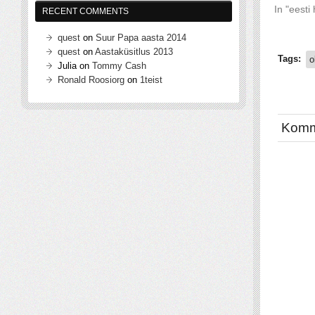
In "eesti
RECENT COMMENTS
quest
on
Suur Papa aasta 2014
quest
on
Aastaküsitlus 2013
Tags:
o
Julia
on
Tommy Cash
Ronald Roosiorg
on
1teist
Komm